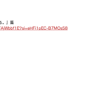
る。』篇
7mFAjWbbf1E?si=eHFi1pEC-B7MOsS8