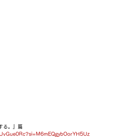
する。』篇
hUfUvGue0Rc?si=M6mEQgybOorYH5Uz