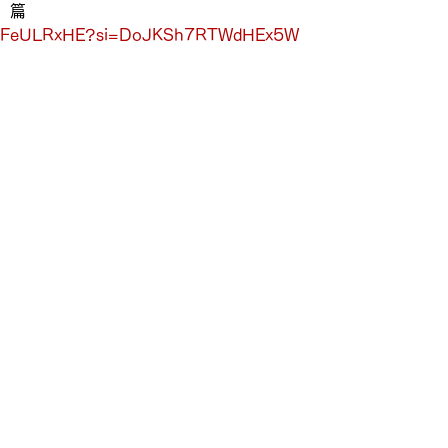
』篇
kuNFeULRxHE?si=DoJKSh7RTWdHEx5W