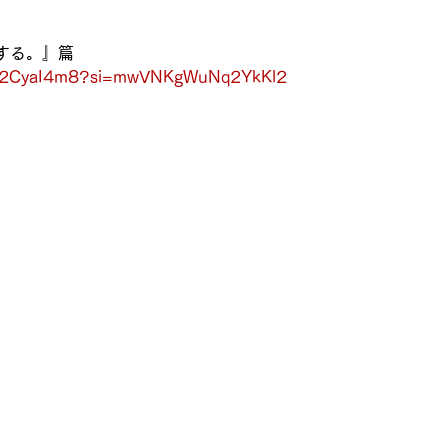
する。』篇
tOY2CyaI4m8?si=mwVNKgWuNq2YkKl2