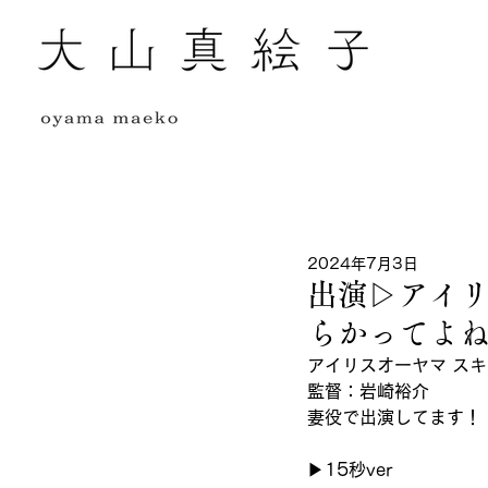
全ての記事
2024年7月3日
出演▷アイリ
らかってよ
アイリスオーヤマ ス
監督：岩崎裕介
妻役で出演してます！
▶︎15秒ver