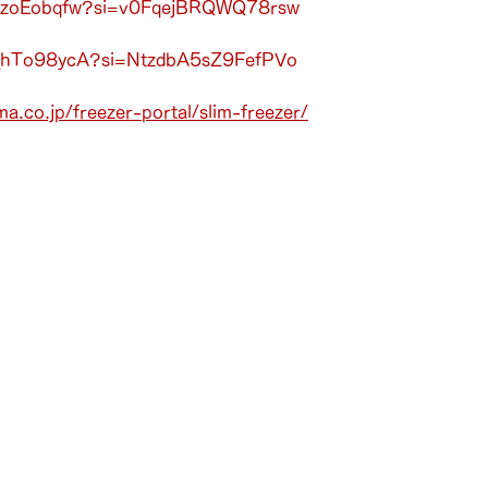
FmzoEobqfw?si=v0FqejBRQWQ78rsw
R_hTo98ycA?si=NtzdbA5sZ9FefPVo
a.co.jp/freezer-portal/slim-freezer/