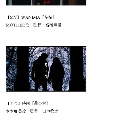
【MV】WANIMA『存在』
MOTHER役 監督：高橋輝臣
【予告】映画『莉の対』
木本麻美役 監督：田中稔彦