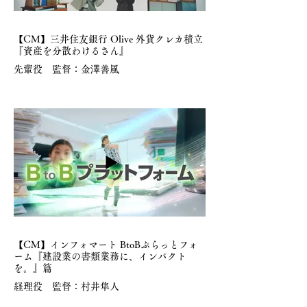
【CM】三井住友銀行 Olive 外貨クレカ積立
『資産を分散わけるさん』
先輩役 監督：金澤善風
【CM】インフォマート BtoBぷらっとフォ
ーム『建設業の書類業務に、インパクト
を。』篇
経理役 監督：村井隼人