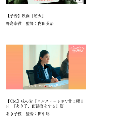
【予告】映画『逆火』
野島幸役 監督：内田英治
【CM】味の素「パルスィート®で甘え曜日
♪」『あき子、面接官をする』篇
あき子役 監督：田中聡