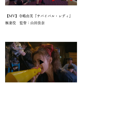
【MV】寺嶋由芙『サバイバル・レディ』
極妻役 監督：山田佳奈
【予告】映画『雨に叫べば』
須藤楓役 監督：内田英治